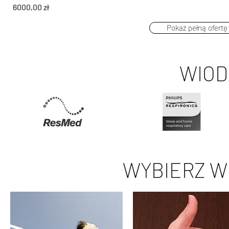
Cena
6000,00 zł
Pokaż pełną ofertę
WIOD
WYBIERZ W