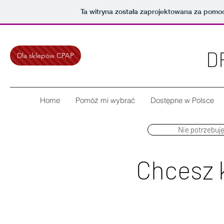
Ta witryna została zaprojektowana za pomo
D
Dla sklepów CPAP
Home
Pomóż mi wybrać
Dostępne w Polsce
Nie potrzebuj
Chcesz 