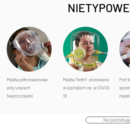
NIETYPOWE
Maska pełnotwarzowa-
Maska "hełm"- stosowana
Port 
przy urazach
w szpitalach np. w COVID-
sposó
twarzoczaszki
19
maski
Nie potrzebuj