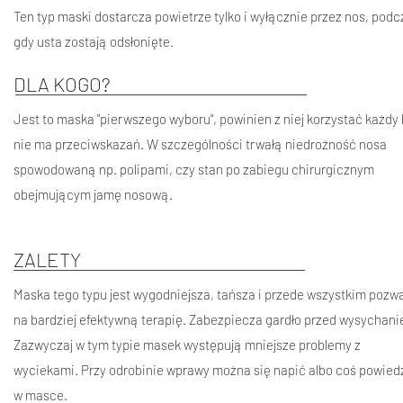
Ten typ maski dostarcza powietrze tylko i wyłącznie przez nos, podc
gdy usta zostają odsłonięte.
DLA KOGO?
Jest to maska "pierwszego wyboru", powinien z niej korzystać każdy 
nie ma przeciwskazań. W szczególności trwałą niedrożność nosa
spowodowaną np. polipami, czy stan po zabiegu chirurgicznym
obejmującym jamę nosową.
ZALETY
Maska tego typu jest wygodniejsza, tańsza i przede wszystkim pozw
na bardziej efektywną terapię. Zabezpiecza gardło przed wysychan
Zazwyczaj w tym typie masek występują mniejsze problemy z
wyciekami. Przy odrobinie wprawy można się napić albo coś powied
w masce.